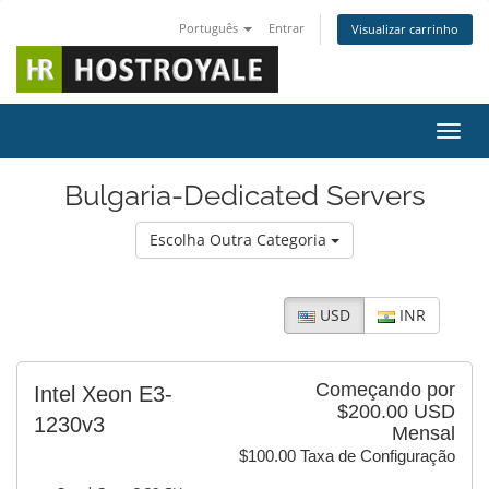
Português
Entrar
Visualizar carrinho
Alter
Bulgaria-Dedicated Servers
Escolha Outra Categoria
USD
INR
Começando por
Intel Xeon E3-
$200.00 USD
1230v3
Mensal
$100.00 Taxa de Configuração