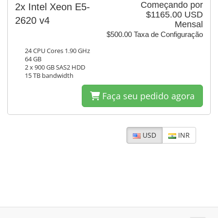
Começando por
2x Intel Xeon E5-
$1165.00 USD
2620 v4
Mensal
$500.00 Taxa de Configuração
24 CPU Cores 1.90 GHz
64 GB
2 x 900 GB SAS2 HDD
15 TB bandwidth
Faça seu pedido agora
USD
INR