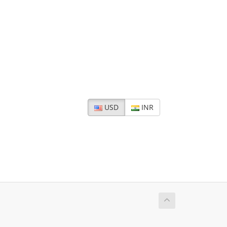
USD
INR