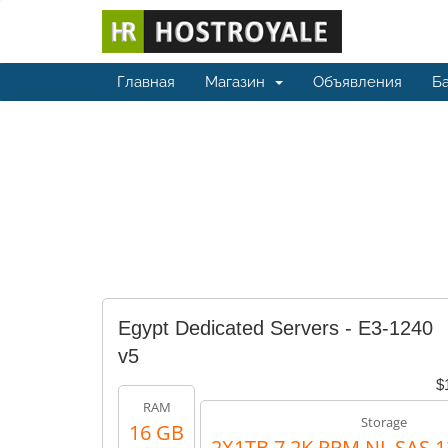
Главная
Магазин
Объявления
Ба
Egypt Dedicated Servers - E3-1240
v5
$
RAM
Storage
16 GB
2X1TB 7.2K RPM NL SAS