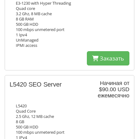
E3-1230 with Hyper Threading
Quad core
3.2 Ghz, 8 MB cache
8 GB RAM
500 GB HDD
100 mbps unmetered port
1 Ipv4
UnManaged
IPMI access
Заказать
Начиная от
L5420 SEO Server
$90.00 USD
ежемесячно
L5420
Quad Core
2.5 Ghz, 12 MB cache
8 GB
500 GB HDD
100 mbps unmetered port
1 IPv4