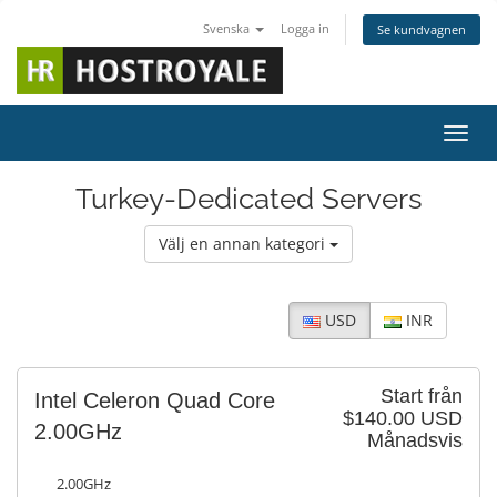
Svenska
Logga in
Se kundvagnen
Växla
Turkey-Dedicated Servers
Välj en annan kategori
USD
INR
Start från
Intel Celeron Quad Core
$140.00 USD
2.00GHz
Månadsvis
2.00GHz