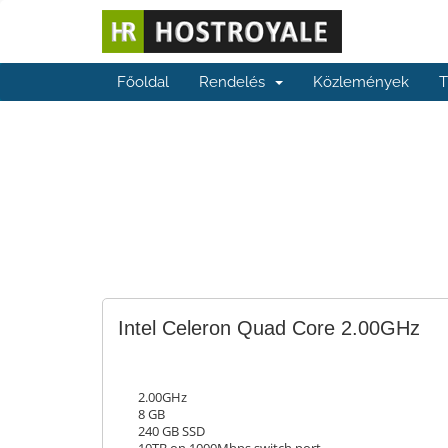
Főoldal
Rendelés
Közlemények
T
Intel Celeron Quad Core 2.00GHz
2.00GHz
8 GB
240 GB SSD