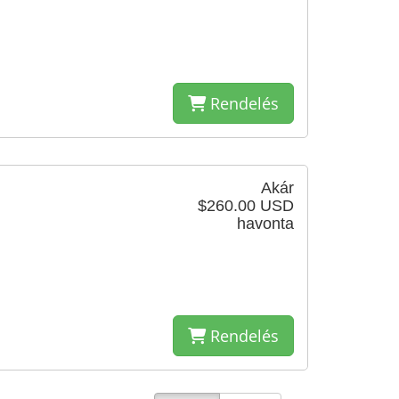
Rendelés
Akár
z
$260.00 USD
havonta
Rendelés