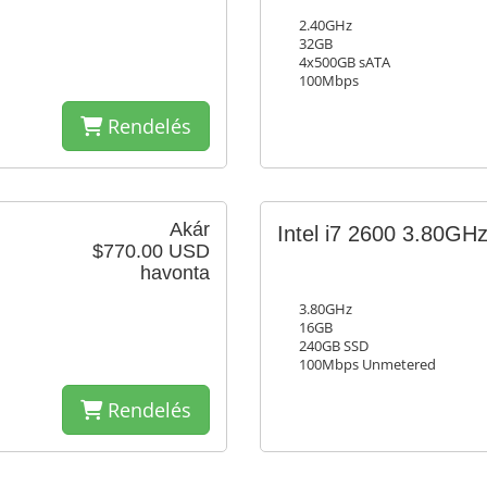
2.40GHz
32GB
4x500GB sATA
100Mbps
Rendelés
Akár
Intel i7 2600 3.80GH
$770.00 USD
havonta
3.80GHz
16GB
240GB SSD
100Mbps Unmetered
Rendelés