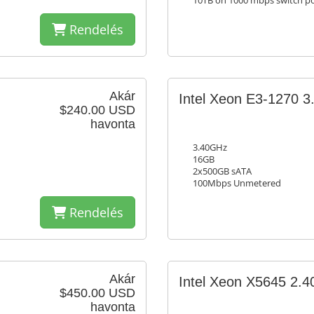
10TB on 1000 mbps switch p
Rendelés
Akár
Intel Xeon E3-1270 
$240.00 USD
havonta
3.40GHz
16GB
2x500GB sATA
100Mbps Unmetered
Rendelés
Akár
Intel Xeon X5645 2.
$450.00 USD
havonta