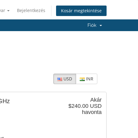
yar
Bejelentkezés
Kosár megtekintése
Fiók
USD
INR
Akár
3GHz
$240.00 USD
havonta