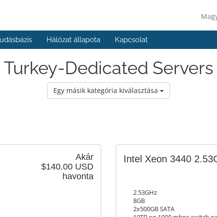
Mag
udásbázis
Hálózat állapota
Kapcsolat
Turkey-Dedicated Servers
Egy másik kategória kiválasztása
Akár
Intel Xeon 3440 2.5
$140.00 USD
havonta
2.53GHz
8GB
2x500GB SATA