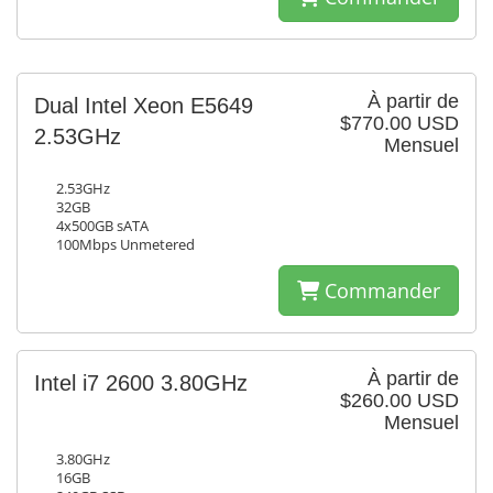
À partir de
Dual Intel Xeon E5649
$770.00 USD
2.53GHz
Mensuel
2.53GHz
32GB
4x500GB sATA
100Mbps Unmetered
Commander
À partir de
Intel i7 2600 3.80GHz
$260.00 USD
Mensuel
3.80GHz
16GB