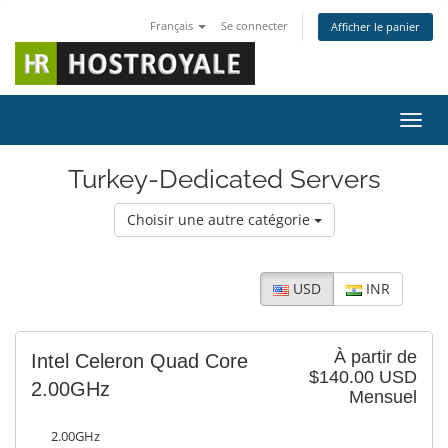
Français
Se connecter
Afficher le panier
Bascu
Turkey-Dedicated Servers
Choisir une autre catégorie
USD
INR
À partir de
Intel Celeron Quad Core
$140.00 USD
2.00GHz
Mensuel
2.00GHz