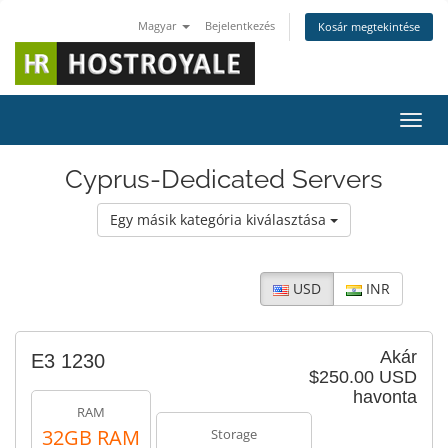
Magyar
Bejelentkezés
Kosár megtekintése
Váltá
Cyprus-Dedicated Servers
Egy másik kategória kiválasztása
USD
INR
Akár
E3 1230
$250.00 USD
havonta
RAM
32GB RAM
Storage