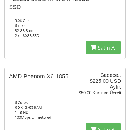
SSD
3.06 Ghz
6 core
32 GB Ram
2 x 480GB SSD
Satın Al
Sadece..
AMD Phenom X6-1055
$225.00 USD
Aylık
$50.00 Kurulum Ücreti
6 Cores
8 GB DDR3 RAM
1 TB HD
100Mbps Unmetered
Satın Al