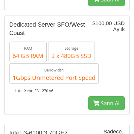
$100.00 USD
Dedicated Server SFO/West
Aylık
Coast
RAM
Storage
64 GB RAM
2 x 480GB SSD
Bandwidth
1Gbps Unmetered Port Speed
Intel Xeon E3-1270 v6
Satın Al
Sadece..
Intel i3-6100 3.70GHz