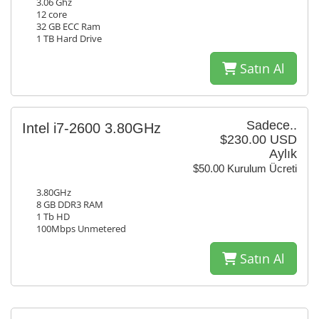
3.06 Ghz
12 core
32 GB ECC Ram
1 TB Hard Drive
Satın Al
Sadece..
Intel i7-2600 3.80GHz
$230.00 USD
Aylık
$50.00 Kurulum Ücreti
3.80GHz
8 GB DDR3 RAM
1 Tb HD
100Mbps Unmetered
Satın Al