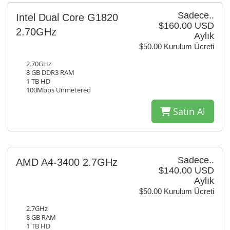
Sadece..
Intel Dual Core G1820
$160.00 USD
2.70GHz
Aylık
$50.00 Kurulum Ücreti
2.70GHz
8 GB DDR3 RAM
1 TB HD
100Mbps Unmetered
Satın Al
Sadece..
AMD A4-3400 2.7GHz
$140.00 USD
Aylık
$50.00 Kurulum Ücreti
2.7GHz
8 GB RAM
1 TB HD