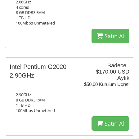
2.66GHz
4 cores
8 GB DDR3 RAM
1 TB HD
100Mbps Unmetered
Satın Al
Sadece..
Intel Pentium G2020
$170.00 USD
2.90GHz
Aylık
$50.00 Kurulum Ücreti
2.90GHz
8 GB DDR3 RAM
1 TB HD
100Mbps Unmetered
Satın Al