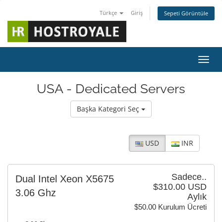
Türkçe
Giriş
Sepeti Görüntüle
Gezin
USA - Dedicated Servers
Başka Kategori Seç
USD
INR
Sadece..
Dual Intel Xeon X5675
$310.00 USD
3.06 Ghz
Aylık
$50.00 Kurulum Ücreti