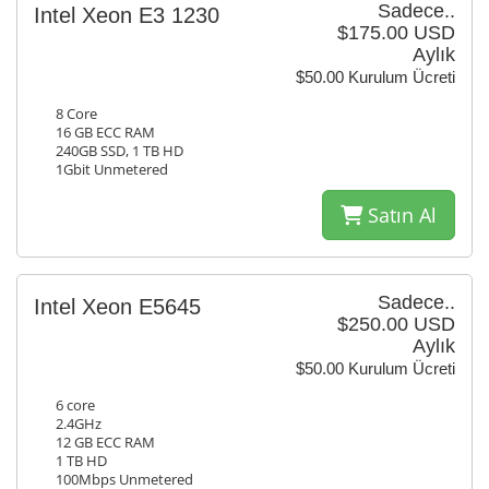
Sadece..
Intel Xeon E3 1230
$175.00 USD
Aylık
$50.00 Kurulum Ücreti
8 Core
16 GB ECC RAM
240GB SSD, 1 TB HD
1Gbit Unmetered
Satın Al
Sadece..
Intel Xeon E5645
$250.00 USD
Aylık
$50.00 Kurulum Ücreti
6 core
2.4GHz
12 GB ECC RAM
1 TB HD
100Mbps Unmetered