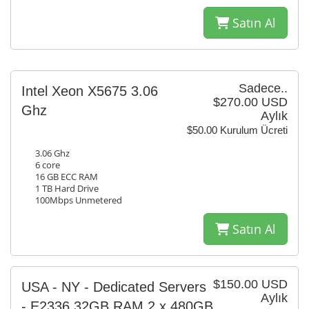
Satın Al
Sadece..
Intel Xeon X5675 3.06
$270.00 USD
Ghz
Aylık
$50.00 Kurulum Ücreti
3.06 Ghz
6 core
16 GB ECC RAM
1 TB Hard Drive
100Mbps Unmetered
Satın Al
$150.00 USD
USA - NY - Dedicated Servers
Aylık
- E2336 32GB RAM 2 x 480GB