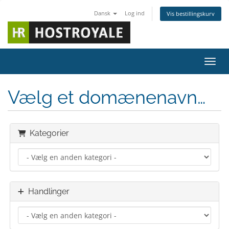
Dansk
Log ind
Vis bestillingskurv
Skift
Vælg et domænenavn…
Kategorier
Handlinger