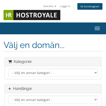
Svenska
Logga in
Se kundvagnen
Växla
Välj en domän...
Kategorier
Handlingar